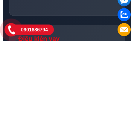
0901886794
Điều kiện vay
✔ Độ tuổi từ 18 trở lên
✔ Có thu nhập ổn định
✔ CMND/CCCD + Hộ khẩu
✔ Giấy tờ chứng minh thu nhập
Đăng ký trả góp ngay - Tư