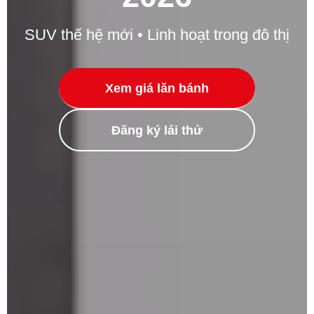
SUV thế hệ mới • Linh hoạt trong đô thị
Xem giá lăn bánh
Đăng ký lái thử