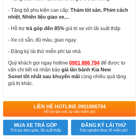
- Tặng bộ phụ kiện cao cấp:
Thảm lót sàn, Phim cách
nhiệt, Nhiên liệu giao xe,...
- Hỗ trợ
trả góp đến 85%
giá trị xe với lãi suất thấp
- Xe có sẵn, đủ màu, giao ngay
- Đăng ký lái thử miễn phí tại nhà
Quý khách gọi ngay hotline
0901 886 794
để được tư
vấn chi tiết và nhận báo
giá lăn bánh Kia New
Sonet tốt nhất sau khuyến mãi
cùng nhiều quà tặng
giá trị khác.
LIÊN HỆ HOTLINE 0901886794
Hỗ trợ tận nơi, tư vấn miễn phí
MUA XE TRẢ GÓP
ĐĂNG KÝ LÁI THỬ
Thủ tục đơn giản, lãi suất thấp
Trải nghiệm thực tế miễn phí